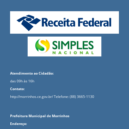
Atendimento ao Cidadão:
das 09h às 16h
Contato:
http://morrinhos.ce.gov.br/
Telefone: (88) 3665-1130
Prefeitura Municipal de Morrinhos
Endereço: