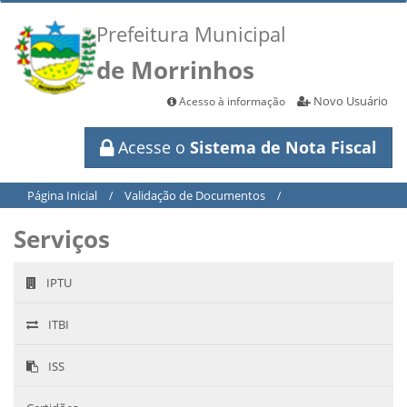
Prefeitura Municipal
de Morrinhos
Novo Usuário
Acesso à informação
Acesse o
Sistema de Nota Fiscal
Página Inicial
Validação de Documentos
/
/
Serviços
IPTU
ITBI
ISS